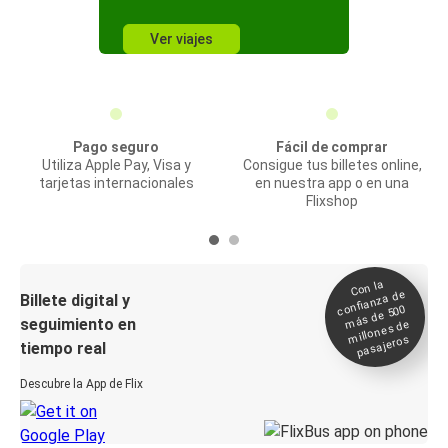
Ver viajes
Pago seguro
Fácil de comprar
Utiliza Apple Pay, Visa y
Consigue tus billetes online,
tarjetas internacionales
en nuestra app o en una
Flixshop
Con la
confianza de
Billete digital y
más de 500
seguimiento en
millones de
pasajeros
tiempo real
Descubre la App de Flix