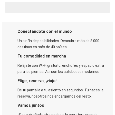
Conectándote con el mundo
Un sinfín de posibilidades. Descubre más de 8.000
destinos en más de 40 países.
Tu comodidad en marcha
Relájate con Wi-Fi gratuito, enchufes y espacio extra
para las piernas. Así son los autobuses modernos.
Elige, reserva, ¡viaja!
De tu pantalla a tu asiento en segundos. Tú haces la
reserva, nosotros nos encargamos del resto.
Vamos juntos
¿Por qué añadir otro coche a la carretera cuando