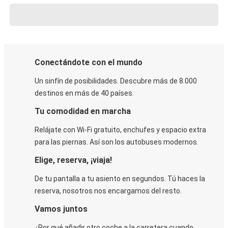
Conectándote con el mundo
Un sinfín de posibilidades. Descubre más de 8.000
destinos en más de 40 países.
Tu comodidad en marcha
Relájate con Wi-Fi gratuito, enchufes y espacio extra
para las piernas. Así son los autobuses modernos.
Elige, reserva, ¡viaja!
De tu pantalla a tu asiento en segundos. Tú haces la
reserva, nosotros nos encargamos del resto.
Vamos juntos
¿Por qué añadir otro coche a la carretera cuando