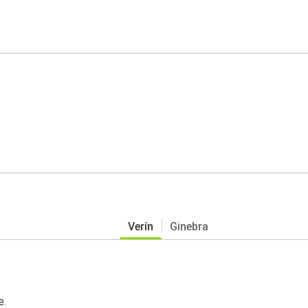
Verín
Ginebra
e.