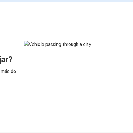
jar?
n más de