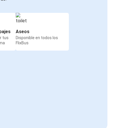
pajes
Aseos
r tus
Disponible en todos los
rma
FlixBus