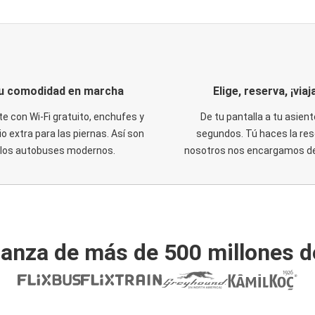
u comodidad en marcha
Elige, reserva, ¡viaja
te con Wi-Fi gratuito, enchufes y
De tu pantalla a tu asient
o extra para las piernas. Así son
segundos. Tú haces la res
los autobuses modernos.
nosotros nos encargamos del
ianza de más de 500 millones d