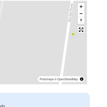
Protomaps
©
OpenStreetMap
odo: