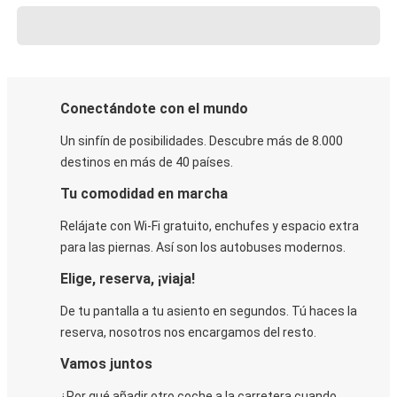
Conectándote con el mundo
Un sinfín de posibilidades. Descubre más de 8.000
destinos en más de 40 países.
Tu comodidad en marcha
Relájate con Wi-Fi gratuito, enchufes y espacio extra
para las piernas. Así son los autobuses modernos.
Elige, reserva, ¡viaja!
De tu pantalla a tu asiento en segundos. Tú haces la
reserva, nosotros nos encargamos del resto.
Vamos juntos
¿Por qué añadir otro coche a la carretera cuando