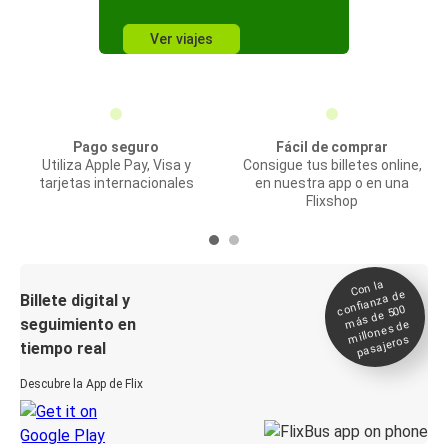
Ver viajes
Pago seguro
Fácil de comprar
Utiliza Apple Pay, Visa y
Consigue tus billetes online,
tarjetas internacionales
en nuestra app o en una
Flixshop
Con la
confianza de
Billete digital y
más de 500
seguimiento en
millones de
pasajeros
tiempo real
Descubre la App de Flix