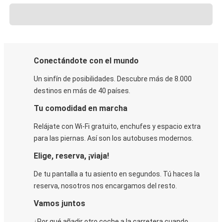
Conectándote con el mundo
Un sinfín de posibilidades. Descubre más de 8.000
destinos en más de 40 países.
Tu comodidad en marcha
Relájate con Wi-Fi gratuito, enchufes y espacio extra
para las piernas. Así son los autobuses modernos.
Elige, reserva, ¡viaja!
De tu pantalla a tu asiento en segundos. Tú haces la
reserva, nosotros nos encargamos del resto.
Vamos juntos
¿Por qué añadir otro coche a la carretera cuando