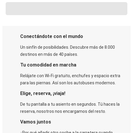
Conectándote con el mundo
Un sinfín de posibilidades. Descubre más de 8.000
destinos en más de 40 países.
Tu comodidad en marcha
Relájate con Wi-Fi gratuito, enchufes y espacio extra
para las piernas. Así son los autobuses modernos.
Elige, reserva, ¡viaja!
De tu pantalla a tu asiento en segundos. Tú haces la
reserva, nosotros nos encargamos del resto.
Vamos juntos
¿Por qué añadir otro coche a la carretera cuando