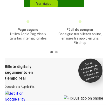
Ver viajes
Pago seguro
Fácil de comprar
Utiliza Apple Pay, Visa y
Consigue tus billetes online,
tarjetas internacionales
en nuestra app o en una
Flixshop
Con la
confianza de
Billete digital y
más de 500
seguimiento en
millones de
pasajeros
tiempo real
Descubre la App de Flix