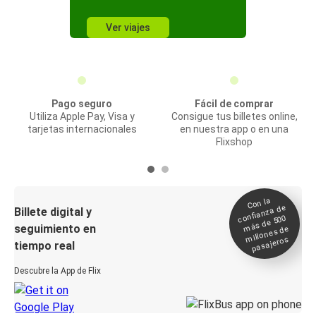
Ver viajes
Pago seguro
Fácil de comprar
Utiliza Apple Pay, Visa y
Consigue tus billetes online,
tarjetas internacionales
en nuestra app o en una
Flixshop
Con la
confianza de
Billete digital y
más de 500
seguimiento en
millones de
pasajeros
tiempo real
Descubre la App de Flix