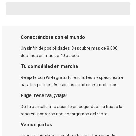
Conectándote con el mundo
Un sinfín de posibilidades. Descubre más de 8.000
destinos en más de 40 países.
Tu comodidad en marcha
Relájate con Wi-Fi gratuito, enchufes y espacio extra
para las piernas. Así son los autobuses modernos.
Elige, reserva, ¡viaja!
De tu pantalla a tu asiento en segundos. Tú haces la
reserva, nosotros nos encargamos del resto.
Vamos juntos
¿Por qué añadir otro coche a la carretera cuando