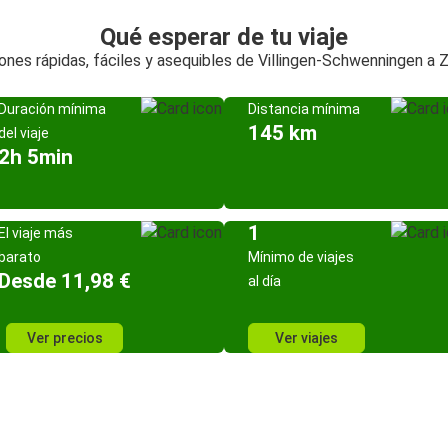
Qué esperar de tu viaje
ones rápidas, fáciles y asequibles de Villingen-Schwenningen a Z
Duración mínima
Distancia mínima
145 km
del viaje
2h 5min
1
El viaje más
barato
Mínimo de viajes
Desde 11,98 €
al día
Ver precios
Ver viajes