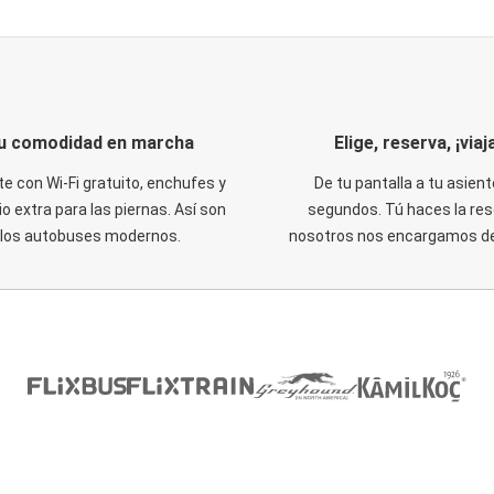
u comodidad en marcha
Elige, reserva, ¡viaja
te con Wi-Fi gratuito, enchufes y
De tu pantalla a tu asient
o extra para las piernas. Así son
segundos. Tú haces la res
los autobuses modernos.
nosotros nos encargamos del