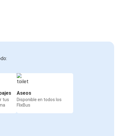
odo:
pajes
Aseos
r tus
Disponible en todos los
rma
FlixBus