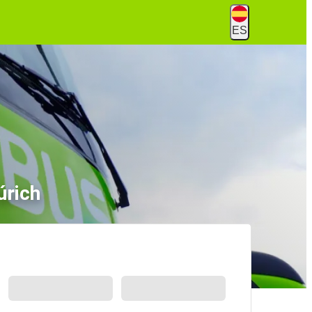
ES
úrich