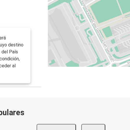
erá
uyo destino
 del País
condición,
ceder al
pulares