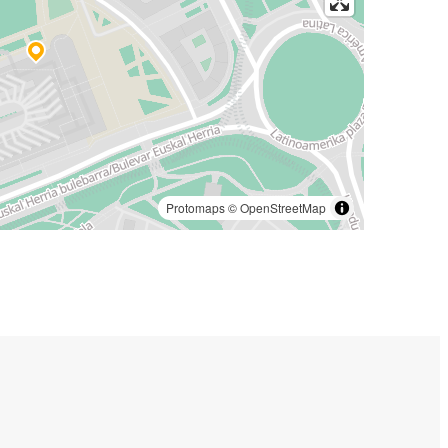
Protomaps
©
OpenStreetMap