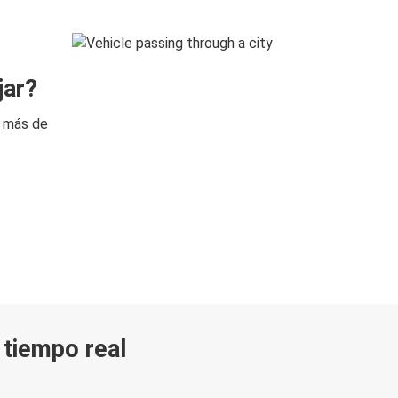
jar?
n más de
n tiempo real