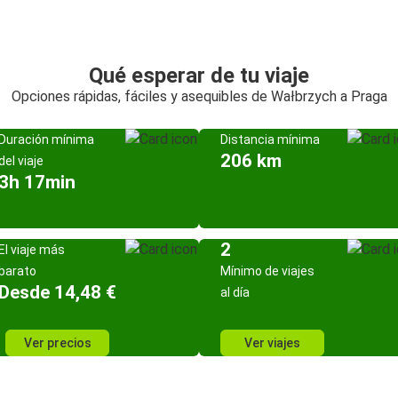
Qué esperar de tu viaje
Opciones rápidas, fáciles y asequibles de Wałbrzych a Praga
Duración mínima
Distancia mínima
206 km
del viaje
3h 17min
2
El viaje más
barato
Mínimo de viajes
Desde 14,48 €
al día
Ver precios
Ver viajes