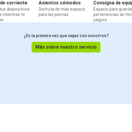
de corriente
Asientos cómodos
Consigna de equi
us dispositivos
Disfruta de más espacio
Espacio para guarda
s mientras te
para las piernas
pertenencias de fo
as
segura
¿Es la primera vez que viajas con nosotros?
Más sobre nuestro servicio