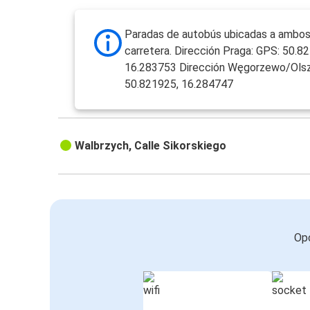
Paradas de autobús ubicadas a ambos 
carretera. Dirección Praga: GPS: 50.8
16.283753 Dirección Węgorzewo/Olsz
50.821925, 16.284747
Walbrzych, Calle Sikorskiego
Opc