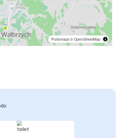
Protomaps
©
OpenStreetMap
odo: