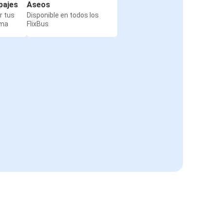
pajes
Aseos
r tus
Disponible en todos los
rma
FlixBus