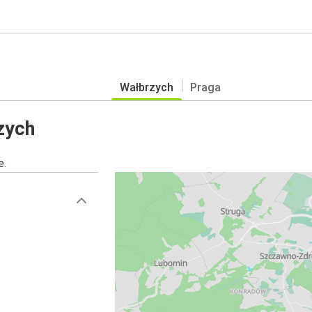
Wałbrzych
Praga
zych
e.