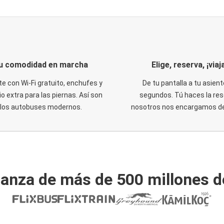
u comodidad en marcha
Elige, reserva, ¡viaja
te con Wi-Fi gratuito, enchufes y
De tu pantalla a tu asient
o extra para las piernas. Así son
segundos. Tú haces la res
los autobuses modernos.
nosotros nos encargamos del
ianza de más de 500 millones d