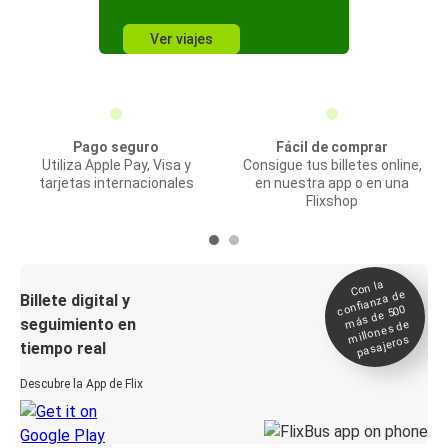
Ver viajes
Pago seguro
Fácil de comprar
Utiliza Apple Pay, Visa y
Consigue tus billetes online,
tarjetas internacionales
en nuestra app o en una
Flixshop
Con la
confianza de
Billete digital y
más de 500
seguimiento en
millones de
pasajeros
tiempo real
Descubre la App de Flix