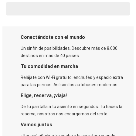
Conectándote con el mundo
Un sinfín de posibilidades. Descubre más de 8.000
destinos en más de 40 países.
Tu comodidad en marcha
Relájate con Wi-Fi gratuito, enchufes y espacio extra
para las piernas. Así son los autobuses modernos.
Elige, reserva, ¡viaja!
De tu pantalla a tu asiento en segundos. Tú haces la
reserva, nosotros nos encargamos del resto.
Vamos juntos
¿Por qué añadir otro coche a la carretera cuando