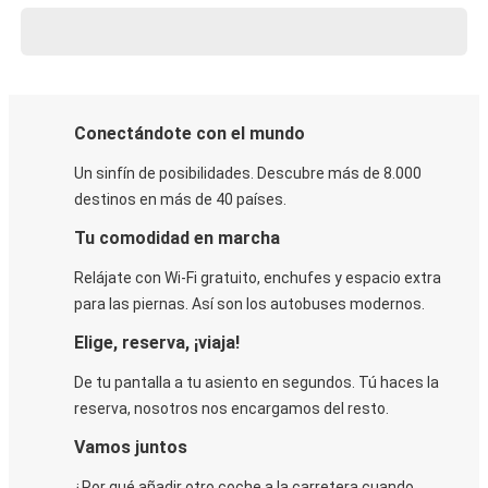
Conectándote con el mundo
Un sinfín de posibilidades. Descubre más de 8.000
destinos en más de 40 países.
Tu comodidad en marcha
Relájate con Wi-Fi gratuito, enchufes y espacio extra
para las piernas. Así son los autobuses modernos.
Elige, reserva, ¡viaja!
De tu pantalla a tu asiento en segundos. Tú haces la
reserva, nosotros nos encargamos del resto.
Vamos juntos
¿Por qué añadir otro coche a la carretera cuando