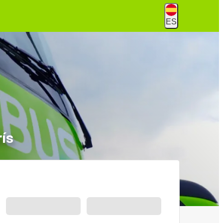
ES
rís