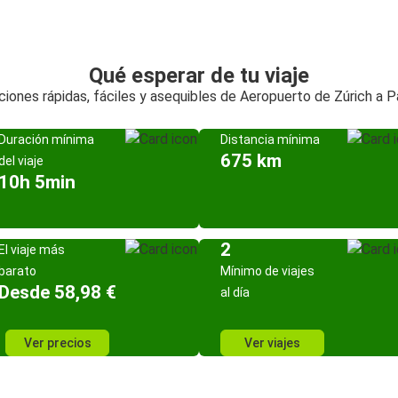
Qué esperar de tu viaje
iones rápidas, fáciles y asequibles de Aeropuerto de Zúrich a P
Duración mínima
Distancia mínima
675 km
del viaje
10h 5min
2
El viaje más
barato
Mínimo de viajes
Desde 58,98 €
al día
Ver precios
Ver viajes