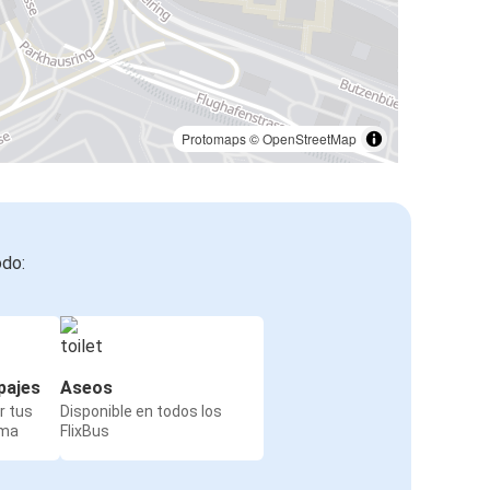
Protomaps
©
OpenStreetMap
odo:
pajes
Aseos
r tus
Disponible en todos los
rma
FlixBus