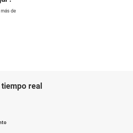
n más de
n tiempo real
nto