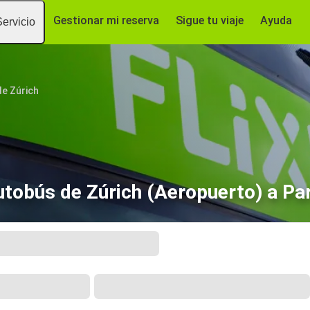
Gestionar mi reserva
Sigue tu viaje
Ayuda
Servicio
e Zúrich
tobús de Zúrich (Aeropuerto) a Pa