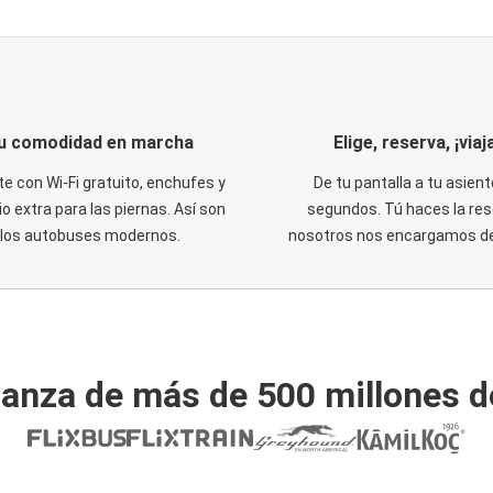
u comodidad en marcha
Elige, reserva, ¡viaja
te con Wi-Fi gratuito, enchufes y
De tu pantalla a tu asient
o extra para las piernas. Así son
segundos. Tú haces la res
los autobuses modernos.
nosotros nos encargamos del
ianza de más de 500 millones d