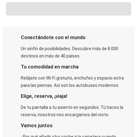
Conectándote con el mundo
Un sinfín de posibilidades. Descubre más de 8.000
destinos en más de 40 países.
Tu comodidad en marcha
Relájate con Wi-Fi gratuito, enchufes y espacio extra
para las piernas. Así son los autobuses modernos.
Elige, reserva, ¡viaja!
De tu pantalla a tu asiento en segundos. Tú haces la
reserva, nosotros nos encargamos del resto.
Vamos juntos
¿Por qué añadir otro coche a la carretera cuando