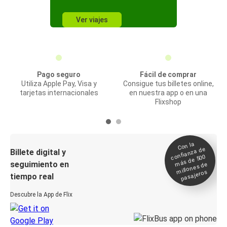
Ver viajes
Pago seguro
Fácil de comprar
Utiliza Apple Pay, Visa y
Consigue tus billetes online,
tarjetas internacionales
en nuestra app o en una
Flixshop
Con la
confianza de
Billete digital y
más de 500
seguimiento en
millones de
pasajeros
tiempo real
Descubre la App de Flix