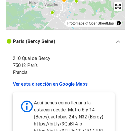
Protomaps
©
OpenStreetMap
París (Bercy Seine)
210 Quai de Bercy
75012 París
Francia
Ver esta dirección en Google Maps
Aquí tienes cómo llegar a la
estación desde: Metro 6 y 14
(Bercy), autobús 24 y N32 (Bercy)
https://bit.ly/3QaBf4j o
https://bit.ly/3TU7s1T // M 14 St