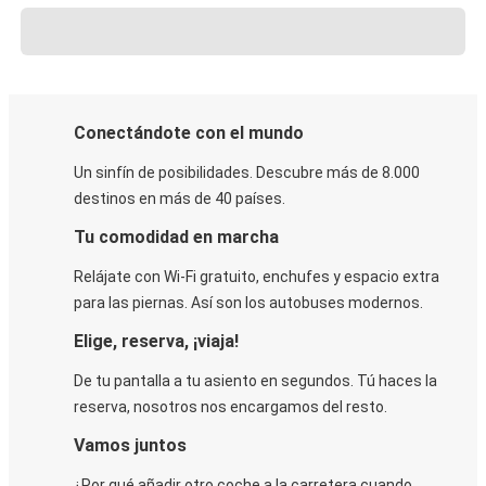
Conectándote con el mundo
Un sinfín de posibilidades. Descubre más de 8.000
destinos en más de 40 países.
Tu comodidad en marcha
Relájate con Wi-Fi gratuito, enchufes y espacio extra
para las piernas. Así son los autobuses modernos.
Elige, reserva, ¡viaja!
De tu pantalla a tu asiento en segundos. Tú haces la
reserva, nosotros nos encargamos del resto.
Vamos juntos
¿Por qué añadir otro coche a la carretera cuando