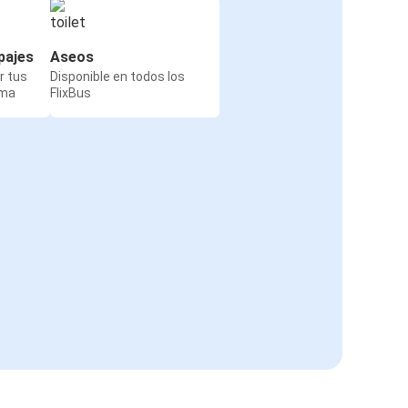
pajes
Aseos
r tus
Disponible en todos los
rma
FlixBus