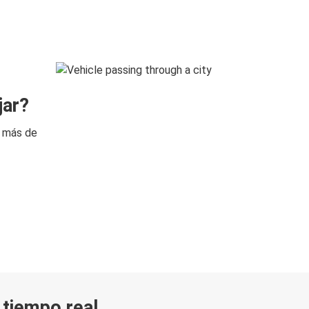
jar?
n más de
n tiempo real