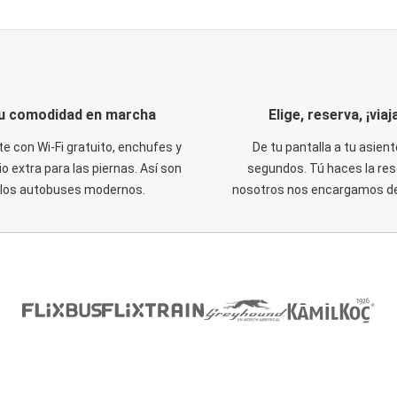
u comodidad en marcha
Elige, reserva, ¡viaja
te con Wi-Fi gratuito, enchufes y
De tu pantalla a tu asient
o extra para las piernas. Así son
segundos. Tú haces la res
los autobuses modernos.
nosotros nos encargamos del