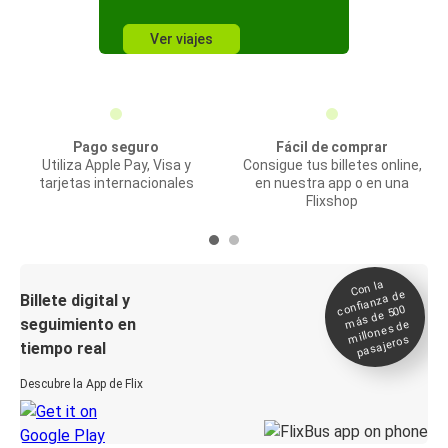
Ver viajes
Pago seguro
Fácil de comprar
Utiliza Apple Pay, Visa y
Consigue tus billetes online,
tarjetas internacionales
en nuestra app o en una
Flixshop
Con la
confianza de
Billete digital y
más de 500
seguimiento en
millones de
pasajeros
tiempo real
Descubre la App de Flix