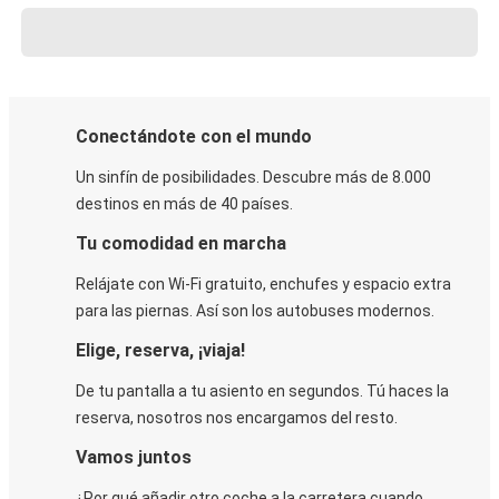
Conectándote con el mundo
Un sinfín de posibilidades. Descubre más de 8.000
destinos en más de 40 países.
Tu comodidad en marcha
Relájate con Wi-Fi gratuito, enchufes y espacio extra
para las piernas. Así son los autobuses modernos.
Elige, reserva, ¡viaja!
De tu pantalla a tu asiento en segundos. Tú haces la
reserva, nosotros nos encargamos del resto.
Vamos juntos
¿Por qué añadir otro coche a la carretera cuando