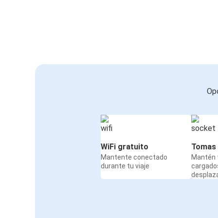
Fráncfort del Meno
Aeropuerto de Charleroi
Nancy
Aeropuerto de Charleroi
Lila
Opc
Aeropuerto de Charleroi
Aeropuerto de Bruselas
Aeropuerto de Charleroi
WiFi gratuito
Tomas 
Mantente conectado
Mantén t
durante tu viaje
cargado
desplaz