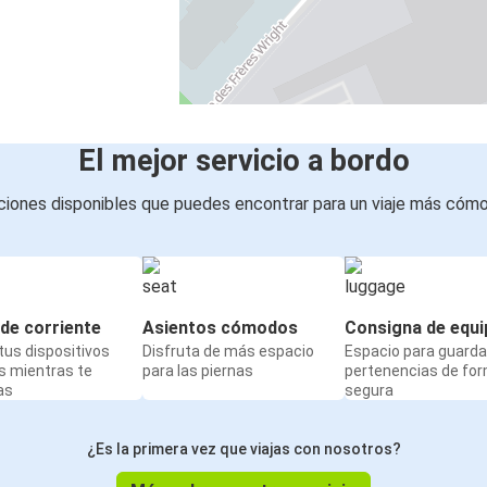
Aeropuerto de Charleroi
Nancy
Groninga
Aeropuerto de Charleroi
El mejor servicio a bordo
Luxemburgo
iones disponibles que puedes encontrar para un viaje más cóm
Aeropuerto de Charleroi
Aeropuerto de Charleroi
Lila
de corriente
Asientos cómodos
Consigna de equi
us dispositivos
Disfruta de más espacio
Espacio para guarda
s mientras te
para las piernas
pertenencias de fo
as
segura
¿Es la primera vez que viajas con nosotros?