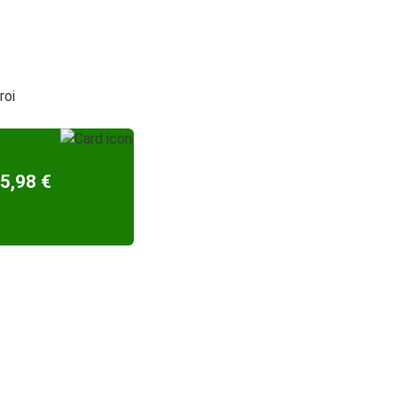
roi
5,98 €