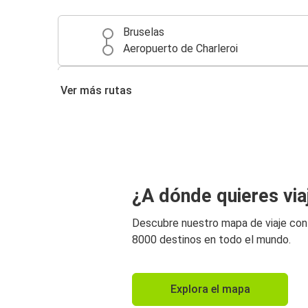
Bruselas
Aeropuerto de Charleroi
Aeropuerto de Charleroi
Ver más rutas
Amberes
Lieja
Aeropuerto de Charleroi
Aeropuerto de Charleroi
¿A dónde quieres via
Brujas
Descubre nuestro mapa de viaje co
Aeropuerto de Charleroi
8000 destinos en todo el mundo.
Ámsterdam
Aeropuerto de Charleroi
Explora el mapa
Breda