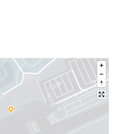
Aeropuerto de Charleroi
Arlon
Utrecht
Aeropuerto de Charleroi
La Haya
Aeropuerto de Charleroi
Hasselt
Aeropuerto de Charleroi
Aeropuerto de Charleroi
Hasselt
Aeropuerto de Charleroi
Groninga