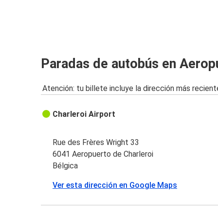
Mons
Aeropuerto de Charleroi
Aquisgrán
Paradas de autobús en Aeropu
Aeropuerto de Charleroi
Atención: tu billete incluye la dirección más recient
Eindhoven
Aeropuerto de Charleroi
Charleroi Airport
Aeropuerto de Charleroi
Aquisgrán
Rue des Frères Wright 33
6041 Aeropuerto de Charleroi
Aeropuerto de Charleroi
Bélgica
Düsseldorf
Ver esta dirección en Google Maps
Aeropuerto de Charleroi
Reims