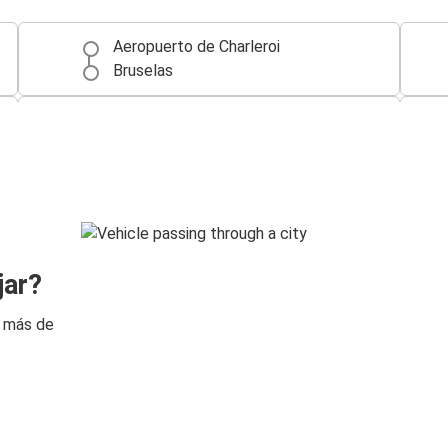
Aeropuerto de Charleroi
Bruselas
Gante
Aeropuerto de Charleroi
Aeropuerto de Charleroi
Gante
Brujas
jar?
Aeropuerto de Charleroi
n más de
Aeropuerto de Charleroi
Aeropuerto de Bruselas
Rotterdam
Aeropuerto de Charleroi