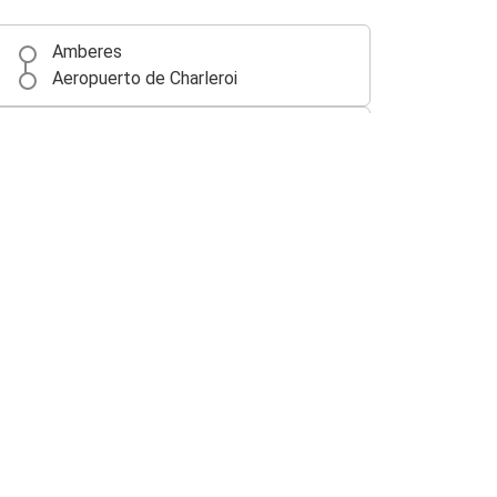
Amberes
Aeropuerto de Charleroi
Maastricht
Aeropuerto de Charleroi
Aeropuerto de Charleroi
Lieja
Aeropuerto de Charleroi
Maastricht
Ámsterdam
Aeropuerto de Charleroi
Aeropuerto de Charleroi
Rotterdam