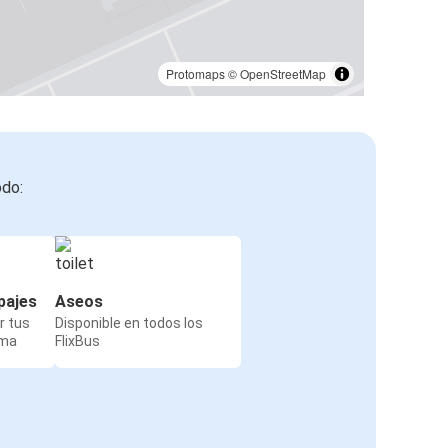
Reims
Aeropuerto de Charleroi
Protomaps
©
OpenStreetMap
Aeropuerto de Charleroi
Fráncfort del Meno
Arlon
odo:
Aeropuerto de Charleroi
Aeropuerto de Charleroi
Luxemburgo
pajes
Aseos
r tus
Disponible en todos los
rma
FlixBus