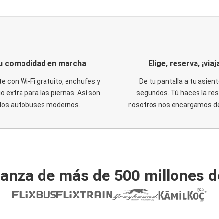
u comodidad en marcha
Elige, reserva, ¡viaja
te con Wi-Fi gratuito, enchufes y
De tu pantalla a tu asient
o extra para las piernas. Así son
segundos. Tú haces la res
los autobuses modernos.
nosotros nos encargamos del
ianza de más de 500 millones d