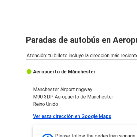
York
Aeropuerto de Manchester
Brighton
Paradas de autobús en Aerop
Aeropuerto de Manchester
Atención: tu billete incluye la dirección más recient
Aeropuerto de Mánchester
Manchester Airport ringway
M90 3DP Aeropuerto de Manchester
Reino Unido
Ver esta dirección en Google Maps
Please follow the pedestrian signage