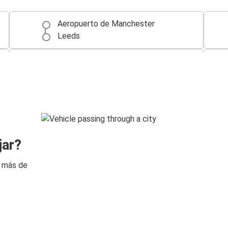
Aeropuerto de Manchester
Leeds
Liverpool
Aeropuerto de Manchester
Londres
Aeropuerto de Manchester
Aeropuerto de Manchester
jar?
Londres
n más de
Coventry
Aeropuerto de Manchester
Aeropuerto de Manchester
York