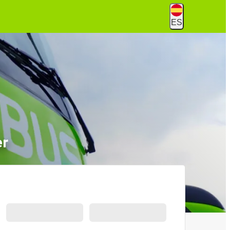
ES
er