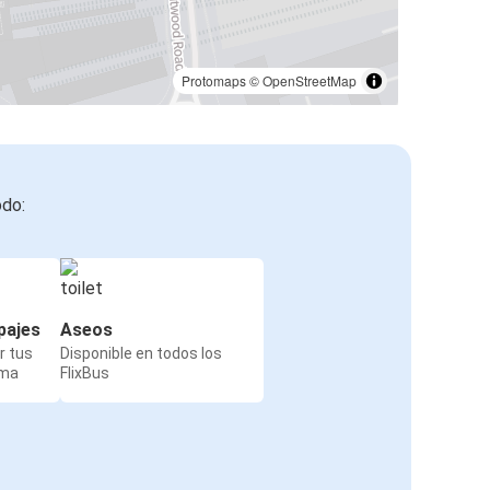
Protomaps
©
OpenStreetMap
odo:
pajes
Aseos
r tus
Disponible en todos los
rma
FlixBus