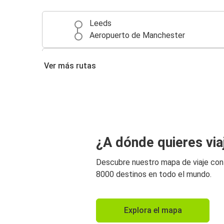
Leeds
Aeropuerto de Manchester
Birmingham
Ver más rutas
Aeropuerto de Manchester
Bradford
Aeropuerto de Manchester
Stoke on Trent
¿A dónde quieres via
Aeropuerto de Manchester
Descubre nuestro mapa de viaje co
Aeropuerto de Manchester
8000 destinos en todo el mundo.
Bradford
Manchester
Explora el mapa
Aeropuerto de Manchester