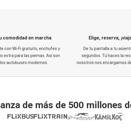
u comodidad en marcha
Elige, reserva, ¡viaja
te con Wi-Fi gratuito, enchufes y
De tu pantalla a tu asient
o extra para las piernas. Así son
segundos. Tú haces la res
los autobuses modernos.
nosotros nos encargamos del
ianza de más de 500 millones d