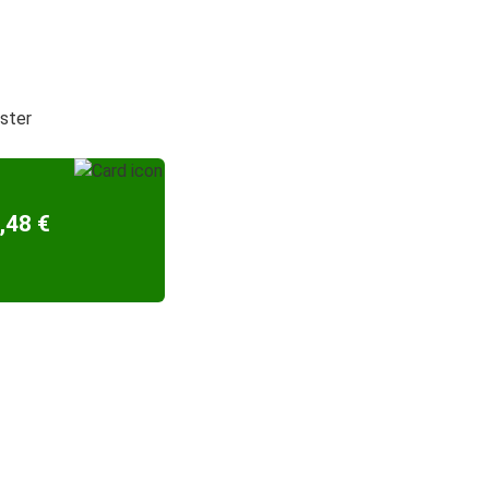
ester
,48 €