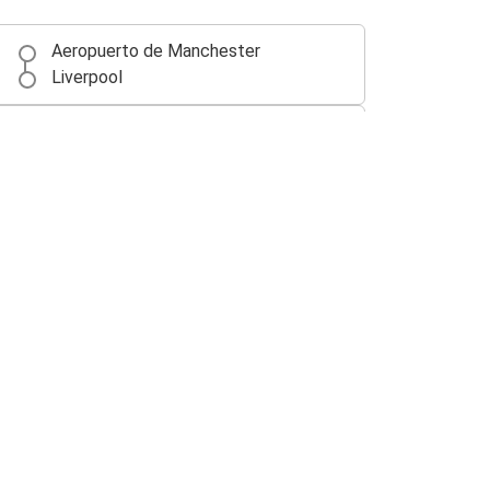
Aeropuerto de Manchester
Liverpool
Aeropuerto de Manchester
Birmingham
Aeropuerto de Manchester
Stoke on Trent
Newcastle-upon-Tyne
Aeropuerto de Manchester
Aeropuerto de Manchester
Newcastle-upon-Tyne
Aeropuerto de Manchester
Coventry