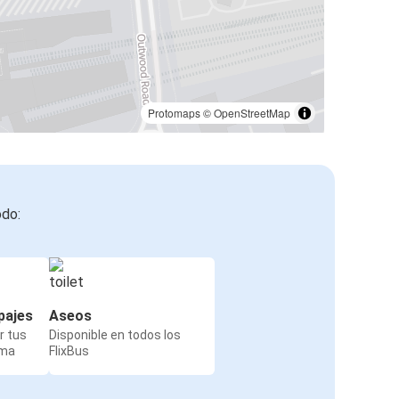
Protomaps
©
OpenStreetMap
odo:
pajes
Aseos
r tus
Disponible en todos los
rma
FlixBus