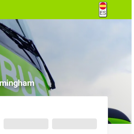
ES
irmingham