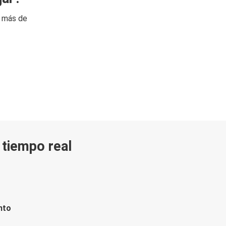
n más de
n tiempo real
nto