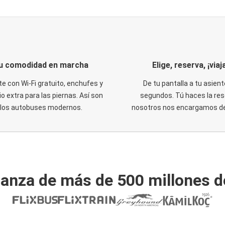
u comodidad en marcha
Elige, reserva, ¡viaja
te con Wi-Fi gratuito, enchufes y
De tu pantalla a tu asient
o extra para las piernas. Así son
segundos. Tú haces la res
los autobuses modernos.
nosotros nos encargamos del
ianza de más de 500 millones d