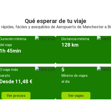
Qué esperar de tu viaje
 rápidas, fáciles y asequibles de Aeropuerto de Manchester a B
Duración mínima
Distancia mínima
128 km
del viaje
1h 45min
5
El viaje más
barato
Mínimo de viajes
Desde 11,48 €
al día
Ver precios
Ver viajes