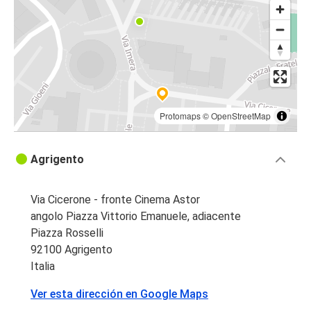
Agrigento
Sciacca
Agrigento
Agrigento
Enna
Protomaps
©
OpenStreetMap
Aeropuerto de Trapani
Agrigento
Agrigento
Agrigento
Via Cicerone - fronte Cinema Astor
Caltanissetta
angolo Piazza Vittorio Emanuele, adiacente
Piazza Rosselli
Enna
92100 Agrigento
Agrigento
Italia
Ver esta dirección en Google Maps
Agrigento