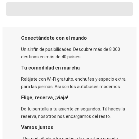
Conectándote con el mundo
Un sinfín de posibilidades. Descubre más de 8.000
destinos en más de 40 países.
Tu comodidad en marcha
Relájate con Wi-Fi gratuito, enchufes y espacio extra
para las piernas. Así son los autobuses modernos.
Elige, reserva, ¡viaja!
De tu pantalla a tu asiento en segundos. Tú haces la
reserva, nosotros nos encargamos del resto.
Vamos juntos
¿Por qué añadir otro coche a la carretera cuando