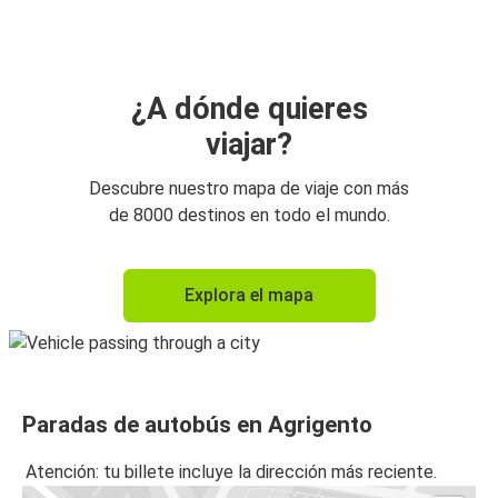
Agrigento
Trapani
Agrigento
¿A dónde quieres
viajar?
Agrigento
Mesina
Descubre nuestro mapa de viaje con más
de 8000 destinos en todo el mundo.
Agrigento
Aeropuerto de Catania
Explora el mapa
Agrigento
Aeropuerto de Trapani
Agrigento
Paradas de autobús en Agrigento
Sciacca
Atención: tu billete incluye la dirección más reciente.
Caltanissetta