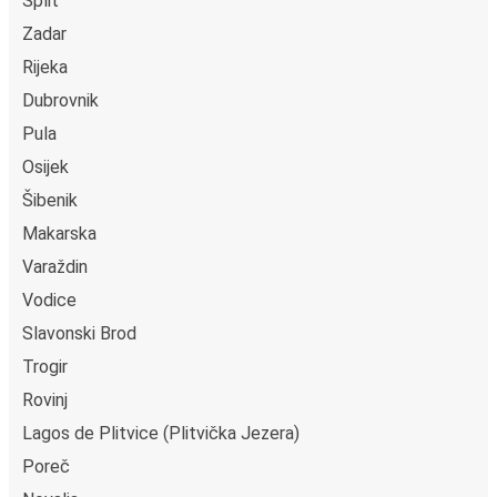
Split
Zadar
Rijeka
Dubrovnik
Pula
Osijek
Šibenik
Makarska
Varaždin
Vodice
Slavonski Brod
Trogir
Rovinj
Lagos de Plitvice (Plitvička Jezera)
Poreč