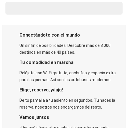
Conectándote con el mundo
Un sinfín de posibilidades. Descubre más de 8.000
destinos en más de 40 países.
Tu comodidad en marcha
Relájate con Wi-Fi gratuito, enchufes y espacio extra
para las piernas. Así son los autobuses modernos.
Elige, reserva, ¡viaja!
De tu pantalla a tu asiento en segundos. Tú haces la
reserva, nosotros nos encargamos del resto.
Vamos juntos
¿Por qué añadir otro coche a la carretera cuando