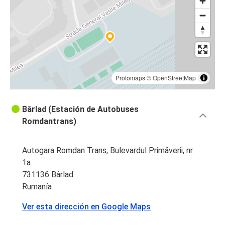
Protomaps
©
OpenStreetMap
Bârlad (Estación de Autobuses
Romdantrans)
Autogara Romdan Trans, Bulevardul Primăverii, nr.
1a
731136 Bârlad
Rumanía
Ver esta dirección en Google Maps