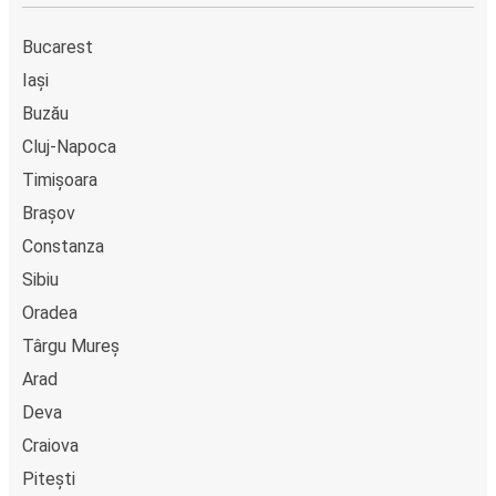
Bucarest
Iași
Buzău
Cluj-Napoca
Timișoara
Brașov
Constanza
Sibiu
Oradea
Târgu Mureș
Arad
Deva
Craiova
Pitești