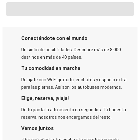
Conectándote con el mundo
Un sinfín de posibilidades. Descubre más de 8.000
destinos en más de 40 países.
Tu comodidad en marcha
Relájate con Wi-Fi gratuito, enchufes y espacio extra
para las piernas. Así son los autobuses modernos.
Elige, reserva, ¡viaja!
De tu pantalla a tu asiento en segundos. Tú haces la
reserva, nosotros nos encargamos del resto.
Vamos juntos
¿Por qué añadir otro coche a la carretera cuando