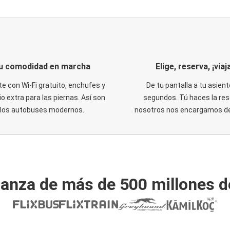
u comodidad en marcha
Elige, reserva, ¡viaja
te con Wi-Fi gratuito, enchufes y
De tu pantalla a tu asient
o extra para las piernas. Así son
segundos. Tú haces la res
los autobuses modernos.
nosotros nos encargamos del
ianza de más de 500 millones d