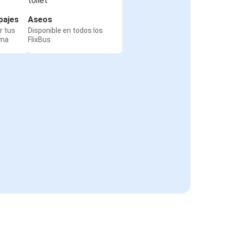
pajes
Aseos
r tus
Disponible en todos los
rma
FlixBus