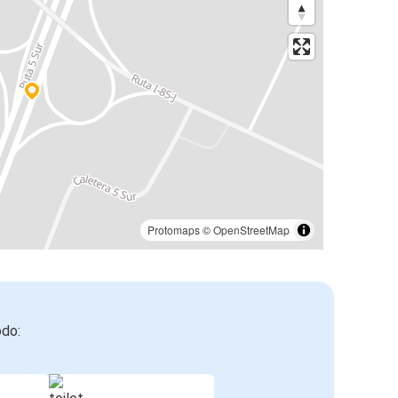
Protomaps
©
OpenStreetMap
odo: