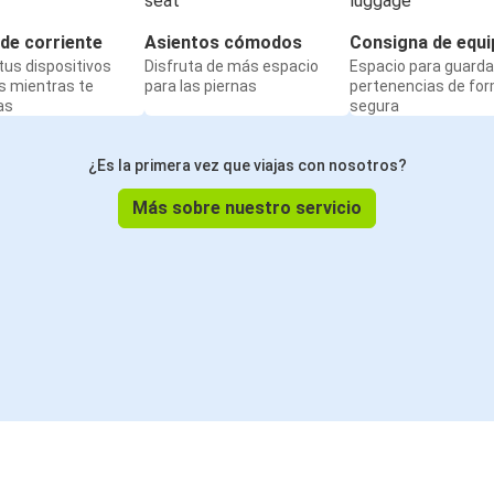
de corriente
Asientos cómodos
Consigna de equi
us dispositivos
Disfruta de más espacio
Espacio para guarda
s mientras te
para las piernas
pertenencias de fo
as
segura
¿Es la primera vez que viajas con nosotros?
Más sobre nuestro servicio