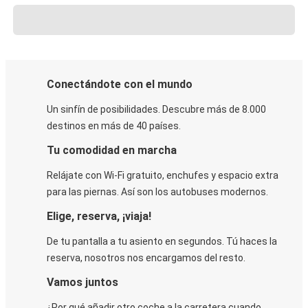
Conectándote con el mundo
Un sinfín de posibilidades. Descubre más de 8.000
destinos en más de 40 países.
Tu comodidad en marcha
Relájate con Wi-Fi gratuito, enchufes y espacio extra
para las piernas. Así son los autobuses modernos.
Elige, reserva, ¡viaja!
De tu pantalla a tu asiento en segundos. Tú haces la
reserva, nosotros nos encargamos del resto.
Vamos juntos
¿Por qué añadir otro coche a la carretera cuando