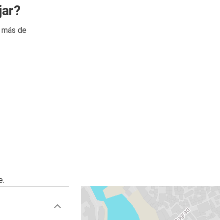
jar?
n más de
e.