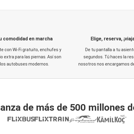
u comodidad en marcha
Elige, reserva, ¡viaja
te con Wi-Fi gratuito, enchufes y
De tu pantalla a tu asient
o extra para las piernas. Así son
segundos. Tú haces la res
los autobuses modernos.
nosotros nos encargamos del
ianza de más de 500 millones d