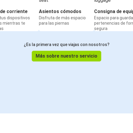
de corriente
Asientos cómodos
Consigna de equi
us dispositivos
Disfruta de más espacio
Espacio para guarda
s mientras te
para las piernas
pertenencias de fo
as
segura
¿Es la primera vez que viajas con nosotros?
Más sobre nuestro servicio