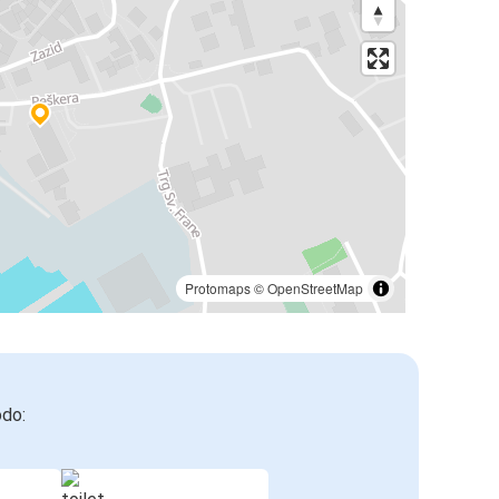
Protomaps
©
OpenStreetMap
odo: