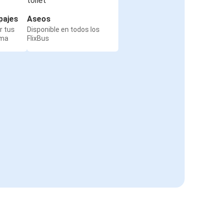
pajes
Aseos
r tus
Disponible en todos los
rma
FlixBus