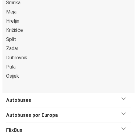
Šmrika
Meja
Hreljin
Križišće
Split
Zadar
Dubrovnik
Pula
Osijek
Autobuses
Autobuses por Europa
FlixBus