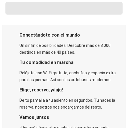
Conectándote con el mundo
Un sinfín de posibilidades. Descubre más de 8.000
destinos en más de 40 países.
Tu comodidad en marcha
Relájate con Wi-Fi gratuito, enchufes y espacio extra
para las piernas. Así son los autobuses modernos.
Elige, reserva, ¡viaja!
De tu pantalla a tu asiento en segundos. Tú haces la
reserva, nosotros nos encargamos del resto.
Vamos juntos
¿Por qué añadir otro coche a la carretera cuando