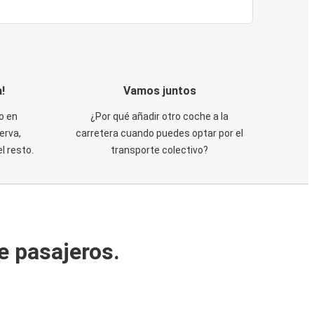
!
Vamos juntos
o en
¿Por qué añadir otro coche a la
erva,
carretera cuando puedes optar por el
 resto.
transporte colectivo?
e pasajeros.