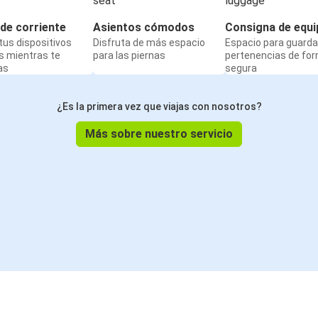
de corriente
Asientos cómodos
Consigna de equi
us dispositivos
Disfruta de más espacio
Espacio para guarda
s mientras te
para las piernas
pertenencias de fo
as
segura
¿Es la primera vez que viajas con nosotros?
Más sobre nuestro servicio