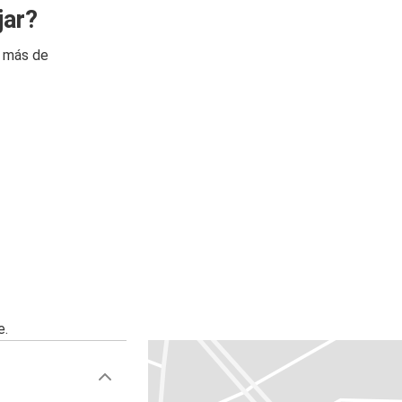
jar?
n más de
e.