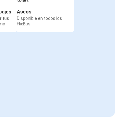
pajes
Aseos
r tus
Disponible en todos los
rma
FlixBus