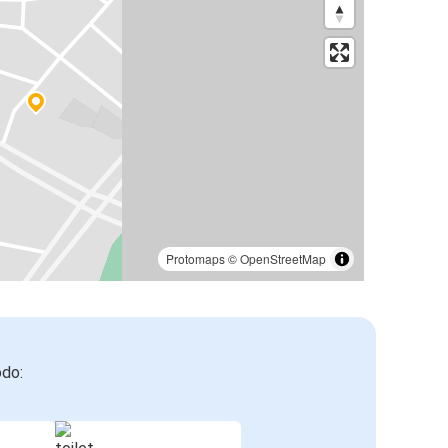
Protomaps
©
OpenStreetMap
odo: