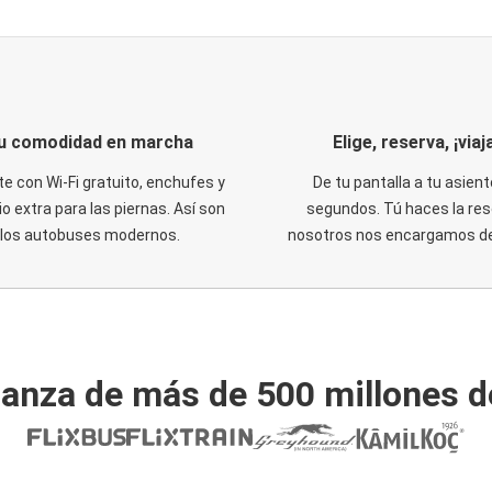
u comodidad en marcha
Elige, reserva, ¡viaja
te con Wi-Fi gratuito, enchufes y
De tu pantalla a tu asient
o extra para las piernas. Así son
segundos. Tú haces la res
los autobuses modernos.
nosotros nos encargamos del
ianza de más de 500 millones d