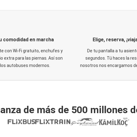
u comodidad en marcha
Elige, reserva, ¡viaja
te con Wi-Fi gratuito, enchufes y
De tu pantalla a tu asient
o extra para las piernas. Así son
segundos. Tú haces la res
los autobuses modernos.
nosotros nos encargamos del
ianza de más de 500 millones d