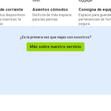
de corriente
Asientos cómodos
Consigna de equi
us dispositivos
Disfruta de más espacio
Espacio para guarda
s mientras te
para las piernas
pertenencias de fo
as
segura
¿Es la primera vez que viajas con nosotros?
Más sobre nuestro servicio