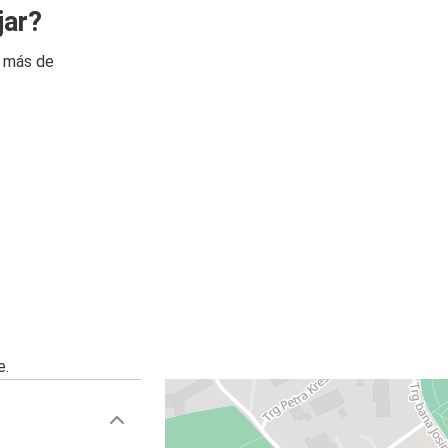
jar?
n más de
e.