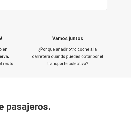
!
Vamos juntos
o en
¿Por qué añadir otro coche a la
erva,
carretera cuando puedes optar por el
 resto.
transporte colectivo?
e pasajeros.