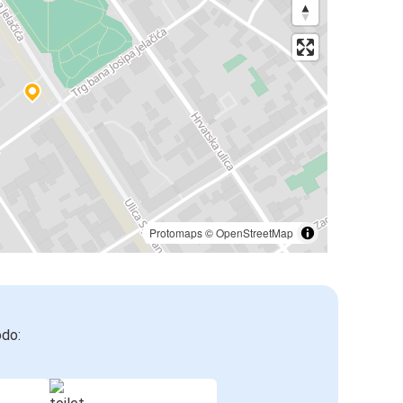
Protomaps
©
OpenStreetMap
odo: