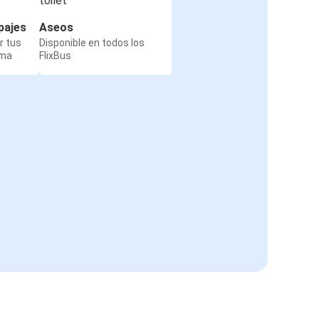
pajes
Aseos
r tus
Disponible en todos los
rma
FlixBus