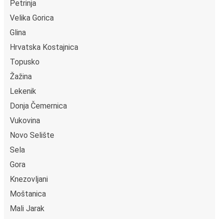
Petrinja
Velika Gorica
Glina
Hrvatska Kostajnica
Topusko
Žažina
Lekenik
Donja Čemernica
Vukovina
Novo Selište
Sela
Gora
Knezovljani
Moštanica
Mali Jarak