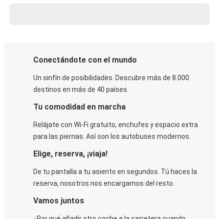
Conectándote con el mundo
Un sinfín de posibilidades. Descubre más de 8.000
destinos en más de 40 países.
Tu comodidad en marcha
Relájate con Wi-Fi gratuito, enchufes y espacio extra
para las piernas. Así son los autobuses modernos.
Elige, reserva, ¡viaja!
De tu pantalla a tu asiento en segundos. Tú haces la
reserva, nosotros nos encargamos del resto.
Vamos juntos
¿Por qué añadir otro coche a la carretera cuando