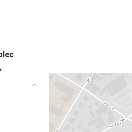
olec
e.