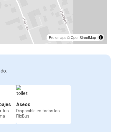
Protomaps
©
OpenStreetMap
odo:
pajes
Aseos
r tus
Disponible en todos los
rma
FlixBus