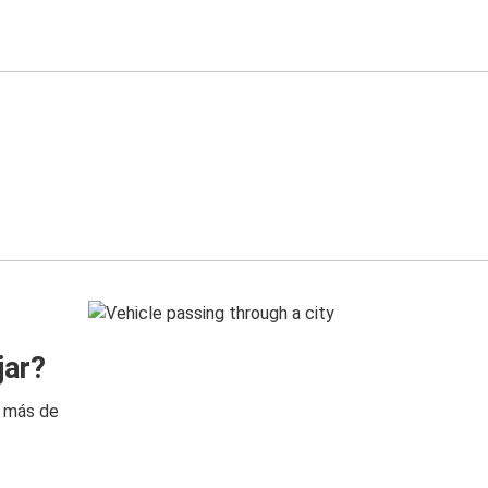
jar?
n más de