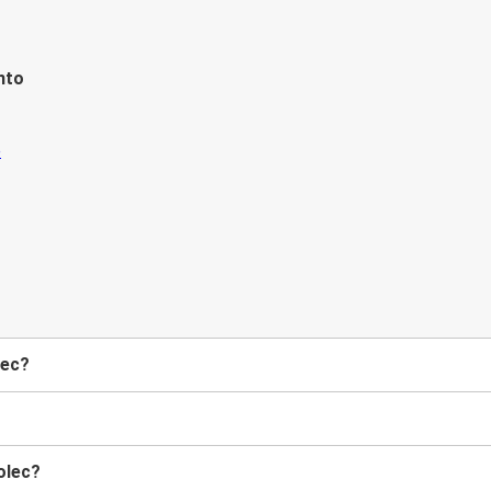
nto
lec?
olec?