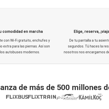
u comodidad en marcha
Elige, reserva, ¡viaja
te con Wi-Fi gratuito, enchufes y
De tu pantalla a tu asient
o extra para las piernas. Así son
segundos. Tú haces la res
los autobuses modernos.
nosotros nos encargamos del
ianza de más de 500 millones d