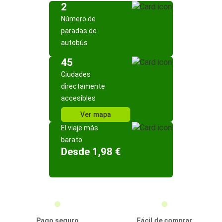
2
Número de
paradas de
autobús
45
Ciudades
directamente
accesibles
Ver mapa
El viaje más
barato
Desde 1,98 €
Pago seguro
Fácil de comprar