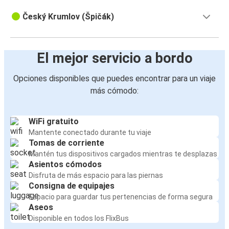
Aeropuerto de Viena
Český Krumlov
Český Krumlov (Špičák)
Český Krumlov
Telc
El mejor servicio a bordo
Český Krumlov
Opciones disponibles que puedes encontrar para un viaje
Bratislava
más cómodo:
Český Krumlov
WiFi gratuito
Aeropuerto de Viena
Mantente conectado durante tu viaje
Tomas de corriente
Tábor
Mantén tus dispositivos cargados mientras te desplazas
Asientos cómodos
Český Krumlov
Disfruta de más espacio para las piernas
Consigna de equipajes
Aeropuerto de Praga
Espacio para guardar tus pertenencias de forma segura
Český Krumlov
Aseos
Disponible en todos los FlixBus