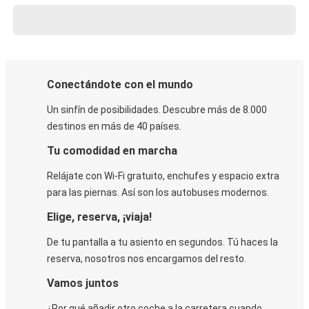
Conectándote con el mundo
Un sinfín de posibilidades. Descubre más de 8.000
destinos en más de 40 países.
Tu comodidad en marcha
Relájate con Wi-Fi gratuito, enchufes y espacio extra
para las piernas. Así son los autobuses modernos.
Elige, reserva, ¡viaja!
De tu pantalla a tu asiento en segundos. Tú haces la
reserva, nosotros nos encargamos del resto.
Vamos juntos
¿Por qué añadir otro coche a la carretera cuando