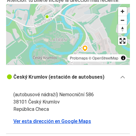
Atención: tu billete incluye la dirección más reciente.
Český Krumlov
Brno
Brno
Český Krumlov
Český Krumlov
Múnich
Protomaps
©
OpenStreetMap
Bratislava
Český Krumlov (estación de autobuses)
Český Krumlov
Múnich
(autobusové nádraží) Nemocniční 586
Český Krumlov
38101 Český Krumlov
República Checa
Telc
Ver esta dirección en Google Maps
Český Krumlov