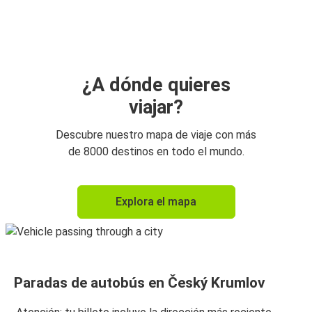
Český Krumlov
Salzburgo
České Budějovice
Český Krumlov
¿A dónde quieres
viajar?
Salzburgo
Český Krumlov
Descubre nuestro mapa de viaje con más
de 8000 destinos en todo el mundo.
Český Krumlov
České Budějovice
Explora el mapa
Český Krumlov
Viena
Viena
Paradas de autobús en Český Krumlov
Český Krumlov