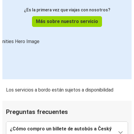
Český Krumlov
Aeropuerto de Praga
¿Es la primera vez que viajas con nosotros?
Más sobre nuestro servicio
Český Krumlov
Karlovy Vary
Český Krumlov
Núremberg
Český Krumlov
Cracovia
Karlovy Vary
Los servicios a bordo están sujetos a disponibilidad
Český Krumlov
Český Krumlov
Preguntas frecuentes
Tábor
¿Cómo compro un billete de autobús a Český
Cracovia