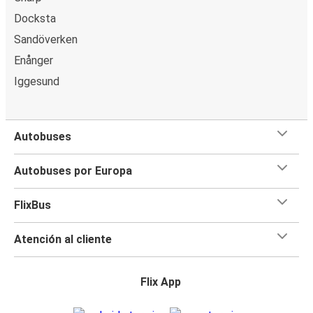
Docksta
Sandöverken
Enånger
Iggesund
Autobuses
Autobuses por Europa
FlixBus
Atención al cliente
Flix App