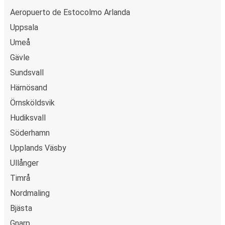
Aeropuerto de Estocolmo Arlanda
Uppsala
Umeå
Gävle
Sundsvall
Härnösand
Örnsköldsvik
Hudiksvall
Söderhamn
Upplands Väsby
Ullånger
Timrå
Nordmaling
Bjästa
Gnarp