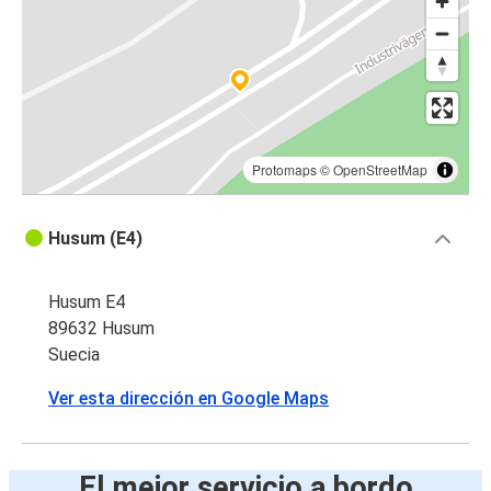
Protomaps
©
OpenStreetMap
Husum (E4)
Husum E4
89632 Husum
Suecia
Ver esta dirección en Google Maps
El mejor servicio a bordo