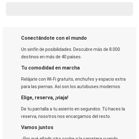
Conectándote con el mundo
Un sinfín de posibilidades. Descubre más de 8.000
destinos en más de 40 países.
Tu comodidad en marcha
Relájate con Wi-Fi gratuito, enchufes y espacio extra
para las piernas. Así son los autobuses modernos.
Elige, reserva, ¡viaja!
De tu pantalla a tu asiento en segundos. Tú haces la
reserva, nosotros nos encargamos del resto.
Vamos juntos
¿Por qué añadir otro coche a la carretera cuando