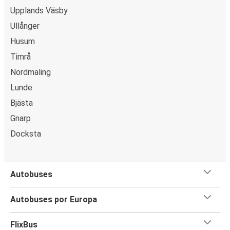
Upplands Väsby
Ullånger
Husum
Timrå
Nordmaling
Lunde
Bjästa
Gnarp
Docksta
Autobuses
Autobuses por Europa
FlixBus