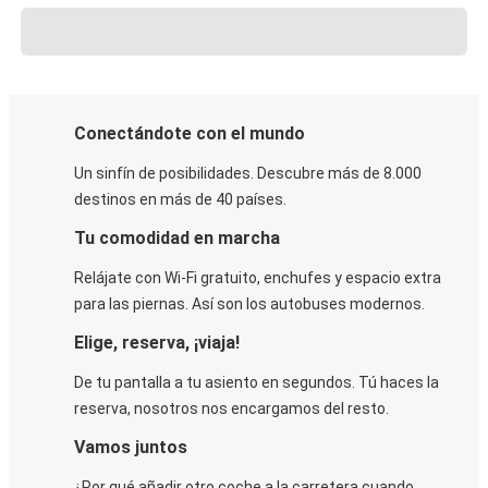
Conectándote con el mundo
Un sinfín de posibilidades. Descubre más de 8.000
destinos en más de 40 países.
Tu comodidad en marcha
Relájate con Wi-Fi gratuito, enchufes y espacio extra
para las piernas. Así son los autobuses modernos.
Elige, reserva, ¡viaja!
De tu pantalla a tu asiento en segundos. Tú haces la
reserva, nosotros nos encargamos del resto.
Vamos juntos
¿Por qué añadir otro coche a la carretera cuando