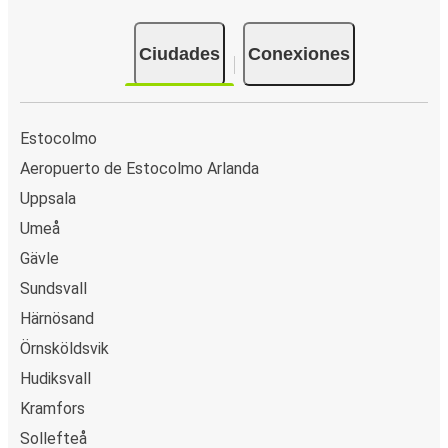
Ciudades
Conexiones
Estocolmo
Aeropuerto de Estocolmo Arlanda
Uppsala
Umeå
Gävle
Sundsvall
Härnösand
Örnsköldsvik
Hudiksvall
Kramfors
Sollefteå