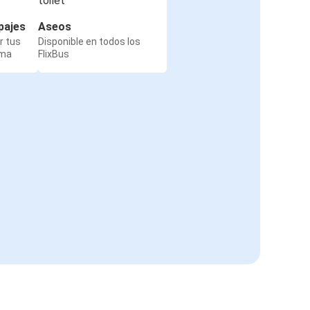
pajes
Aseos
r tus
Disponible en todos los
rma
FlixBus