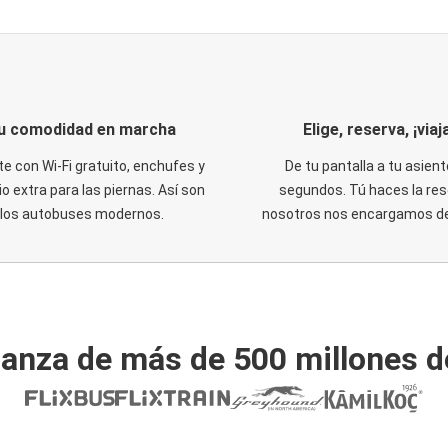
u comodidad en marcha
Elige, reserva, ¡viaja
te con Wi-Fi gratuito, enchufes y
De tu pantalla a tu asient
o extra para las piernas. Así son
segundos. Tú haces la res
los autobuses modernos.
nosotros nos encargamos del
ianza de más de 500 millones d