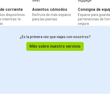
de corriente
Asientos cómodos
Consigna de equi
us dispositivos
Disfruta de más espacio
Espacio para guarda
s mientras te
para las piernas
pertenencias de fo
as
segura
¿Es la primera vez que viajas con nosotros?
Más sobre nuestro servicio