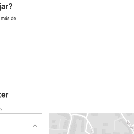
jar?
n más de
ter
e.