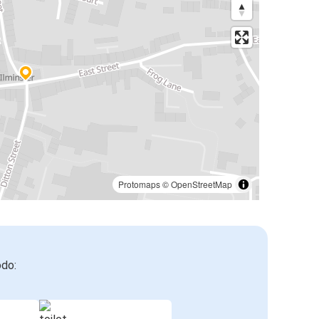
Protomaps
©
OpenStreetMap
odo: