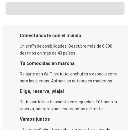
Conectándote con el mundo
Un sinfín de posibilidades. Descubre más de 8.000
destinos en más de 40 países.
Tu comodidad en marcha
Relájate con Wi-Fi gratuito, enchufes y espacio extra
para las piernas. Así son los autobuses modernos.
Elige, reserva, ¡viaja!
De tu pantalla a tu asiento en segundos. Tú haces la
reserva, nosotros nos encargamos del resto.
Vamos juntos
¿Por qué añadir otro coche a la carretera cuando