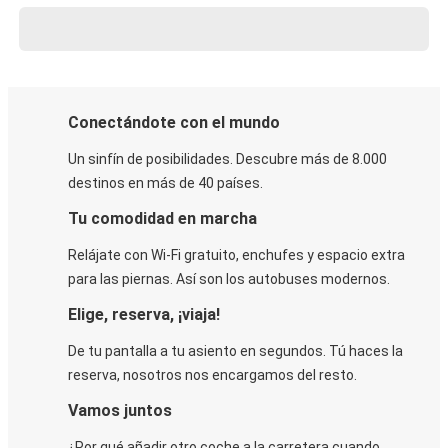
Conectándote con el mundo
Un sinfín de posibilidades. Descubre más de 8.000
destinos en más de 40 países.
Tu comodidad en marcha
Relájate con Wi-Fi gratuito, enchufes y espacio extra
para las piernas. Así son los autobuses modernos.
Elige, reserva, ¡viaja!
De tu pantalla a tu asiento en segundos. Tú haces la
reserva, nosotros nos encargamos del resto.
Vamos juntos
¿Por qué añadir otro coche a la carretera cuando