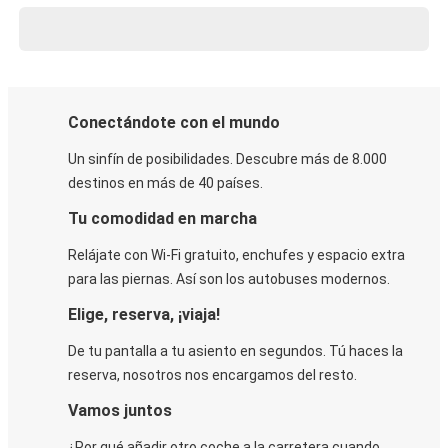
Conectándote con el mundo
Un sinfín de posibilidades. Descubre más de 8.000
destinos en más de 40 países.
Tu comodidad en marcha
Relájate con Wi-Fi gratuito, enchufes y espacio extra
para las piernas. Así son los autobuses modernos.
Elige, reserva, ¡viaja!
De tu pantalla a tu asiento en segundos. Tú haces la
reserva, nosotros nos encargamos del resto.
Vamos juntos
¿Por qué añadir otro coche a la carretera cuando