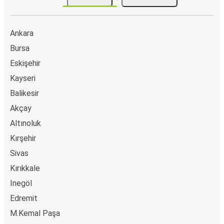
Ankara
Bursa
Eskişehir
Kayseri
Balikesir
Akçay
Altınoluk
Kırşehir
Sivas
Kırıkkale
Inegöl
Edremit
M.Kemal Paşa