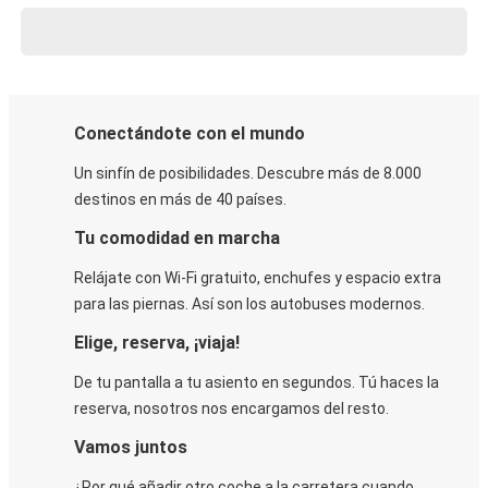
Conectándote con el mundo
Un sinfín de posibilidades. Descubre más de 8.000
destinos en más de 40 países.
Tu comodidad en marcha
Relájate con Wi-Fi gratuito, enchufes y espacio extra
para las piernas. Así son los autobuses modernos.
Elige, reserva, ¡viaja!
De tu pantalla a tu asiento en segundos. Tú haces la
reserva, nosotros nos encargamos del resto.
Vamos juntos
¿Por qué añadir otro coche a la carretera cuando