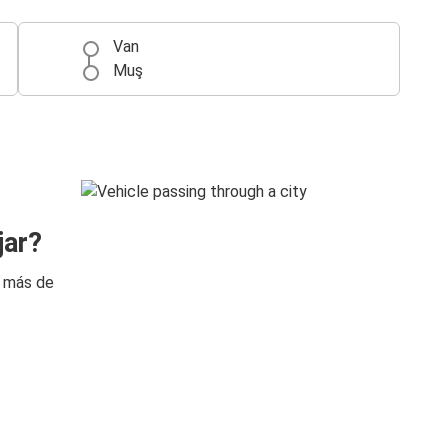
Van
Muş
jar?
n más de