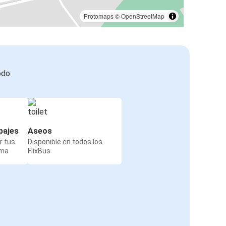
Protomaps
©
OpenStreetMap
odo:
pajes
Aseos
r tus
Disponible en todos los
rma
FlixBus