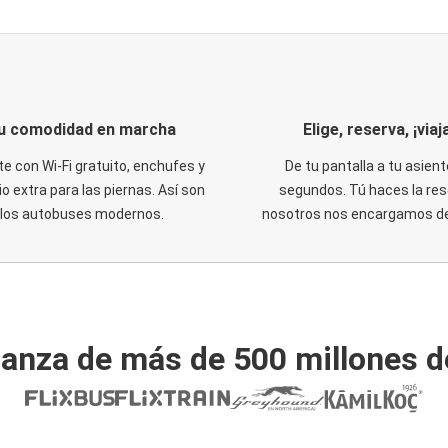
u comodidad en marcha
Elige, reserva, ¡viaja
te con Wi-Fi gratuito, enchufes y
De tu pantalla a tu asient
o extra para las piernas. Así son
segundos. Tú haces la res
los autobuses modernos.
nosotros nos encargamos del
ianza de más de 500 millones d