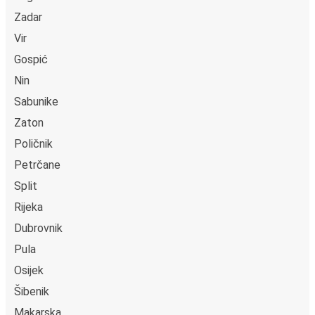
Zadar
Vir
Gospić
Nin
Sabunike
Zaton
Poličnik
Petrčane
Split
Rijeka
Dubrovnik
Pula
Osijek
Šibenik
Makarska