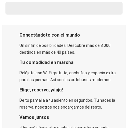
Conectándote con el mundo
Un sinfín de posibilidades. Descubre más de 8.000
destinos en más de 40 países.
Tu comodidad en marcha
Relájate con Wi-Fi gratuito, enchufes y espacio extra
para las piernas. Así son los autobuses modernos.
Elige, reserva, ¡viaja!
De tu pantalla a tu asiento en segundos. Tú haces la
reserva, nosotros nos encargamos del resto.
Vamos juntos
¿Por qué añadir otro coche a la carretera cuando