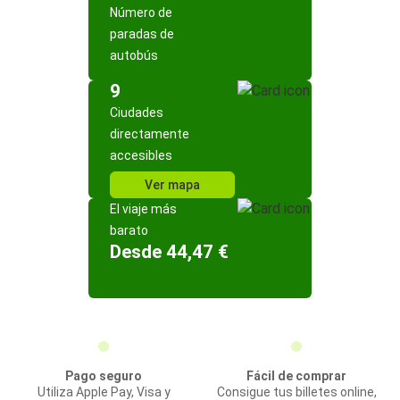
Número de
paradas de
autobús
9
Ciudades
directamente
accesibles
Ver mapa
El viaje más
barato
Desde 44,47 €
Pago seguro
Fácil de comprar
Utiliza Apple Pay, Visa y
Consigue tus billetes online,