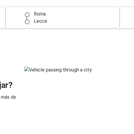
Roma
Lecce
Milán
Lecce
Lecce
Milán
Lecce
jar?
Turín
n más de
Lecce
Catania
Aeropuerto de Roma Fiumicino (FCO)
Lecce