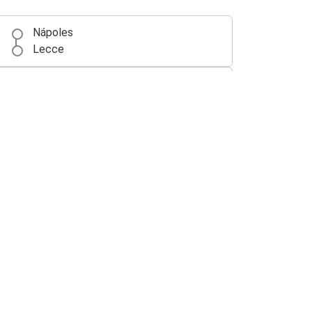
Nápoles
Lecce
Lecce
Taranto
Turín
Lecce
Catania
Lecce
Lecce
Aeropuerto de Roma Fiumicino (FCO)
Avellino
Lecce