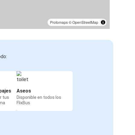
Protomaps
©
OpenStreetMap
odo:
pajes
Aseos
r tus
Disponible en todos los
rma
FlixBus