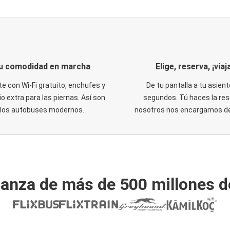
u comodidad en marcha
Elige, reserva, ¡viaja
te con Wi-Fi gratuito, enchufes y
De tu pantalla a tu asient
o extra para las piernas. Así son
segundos. Tú haces la res
los autobuses modernos.
nosotros nos encargamos del
ianza de más de 500 millones d