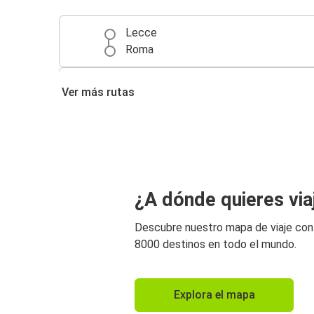
Lecce
Roma
Lecce
Ver más rutas
Nápoles
Taranto
Lecce
Bolonia
¿A dónde quieres via
Lecce
Descubre nuestro mapa de viaje co
Lecce
8000 destinos en todo el mundo.
Bolonia
Lecce
Explora el mapa
Matera