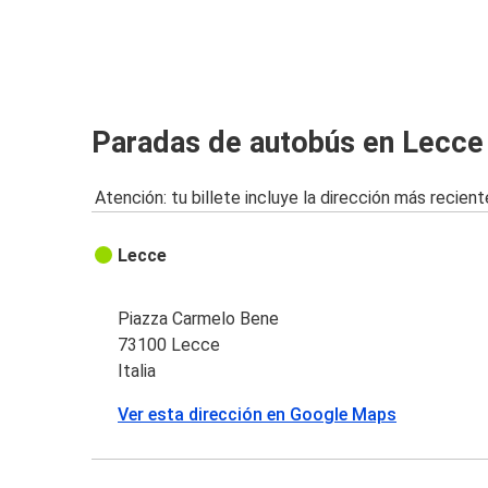
Lecce
Bari
Bari
Paradas de autobús en Lecce
Lecce
Atención: tu billete incluye la dirección más recient
Lamezia Terme
Lecce
Lecce
Nápoles (Aeropuerto)
Lecce
Piazza Carmelo Bene
73100 Lecce
Salerno
Italia
Lecce
Ver esta dirección en Google Maps