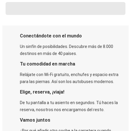
Conectándote con el mundo
Un sinfín de posibilidades. Descubre más de 8.000
destinos en más de 40 países.
Tu comodidad en marcha
Relájate con Wi-Fi gratuito, enchufes y espacio extra
para las piernas. Así son los autobuses modernos.
Elige, reserva, ¡viaja!
De tu pantalla a tu asiento en segundos. Tú haces la
reserva, nosotros nos encargamos del resto.
Vamos juntos
¿Por qué añadir otro coche a la carretera cuando