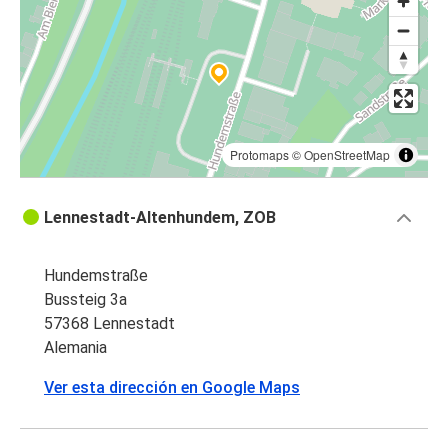
Protomaps
©
OpenStreetMap
Lennestadt-Altenhundem, ZOB
Hundemstraße
Bussteig 3a
57368 Lennestadt
Alemania
Ver esta dirección en Google Maps