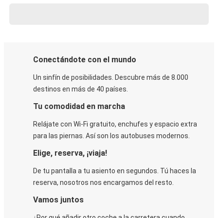
Conectándote con el mundo
Un sinfín de posibilidades. Descubre más de 8.000
destinos en más de 40 países.
Tu comodidad en marcha
Relájate con Wi-Fi gratuito, enchufes y espacio extra
para las piernas. Así son los autobuses modernos.
Elige, reserva, ¡viaja!
De tu pantalla a tu asiento en segundos. Tú haces la
reserva, nosotros nos encargamos del resto.
Vamos juntos
¿Por qué añadir otro coche a la carretera cuando