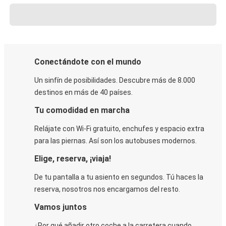
Conectándote con el mundo
Un sinfín de posibilidades. Descubre más de 8.000
destinos en más de 40 países.
Tu comodidad en marcha
Relájate con Wi-Fi gratuito, enchufes y espacio extra
para las piernas. Así son los autobuses modernos.
Elige, reserva, ¡viaja!
De tu pantalla a tu asiento en segundos. Tú haces la
reserva, nosotros nos encargamos del resto.
Vamos juntos
¿Por qué añadir otro coche a la carretera cuando