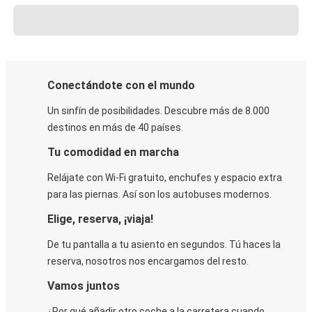
Conectándote con el mundo
Un sinfín de posibilidades. Descubre más de 8.000
destinos en más de 40 países.
Tu comodidad en marcha
Relájate con Wi-Fi gratuito, enchufes y espacio extra
para las piernas. Así son los autobuses modernos.
Elige, reserva, ¡viaja!
De tu pantalla a tu asiento en segundos. Tú haces la
reserva, nosotros nos encargamos del resto.
Vamos juntos
¿Por qué añadir otro coche a la carretera cuando