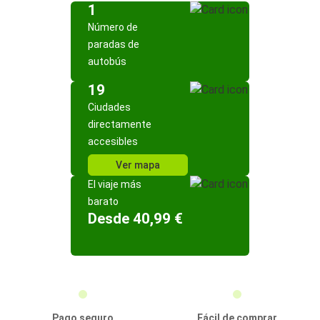
1
Número de
paradas de
autobús
19
Ciudades
directamente
accesibles
Ver mapa
El viaje más
barato
Desde 40,99 €
Pago seguro
Fácil de comprar