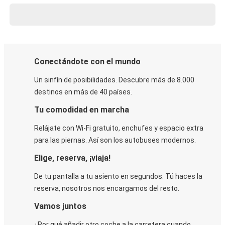
Conectándote con el mundo
Un sinfín de posibilidades. Descubre más de 8.000
destinos en más de 40 países.
Tu comodidad en marcha
Relájate con Wi-Fi gratuito, enchufes y espacio extra
para las piernas. Así son los autobuses modernos.
Elige, reserva, ¡viaja!
De tu pantalla a tu asiento en segundos. Tú haces la
reserva, nosotros nos encargamos del resto.
Vamos juntos
¿Por qué añadir otro coche a la carretera cuando