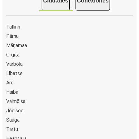
Ciudades
Conexiones
Tallinn
Pärnu
Märjamaa
Orgita
Varbola
Libatse
Are
Haiba
Vaimõisa
Jõgisoo
Sauga
Tartu
Haapsalu