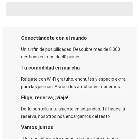
Conectándote con el mundo
Un sinfín de posibilidades. Descubre más de 8.000
destinos en más de 40 países.
Tu comodidad en marcha
Relájate con Wi-Fi gratuito, enchufes y espacio extra
para las piernas. Así son los autobuses modernos.
Elige, reserva, ¡viaja!
De tu pantalla a tu asiento en segundos. Tú haces la
reserva, nosotros nos encargamos del resto.
Vamos juntos
¿Por qué añadir otro coche a la carretera cuando