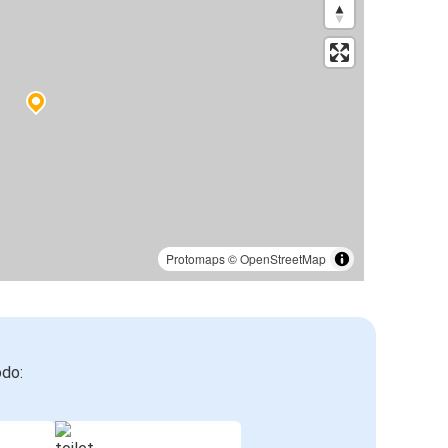
Protomaps
©
OpenStreetMap
odo: