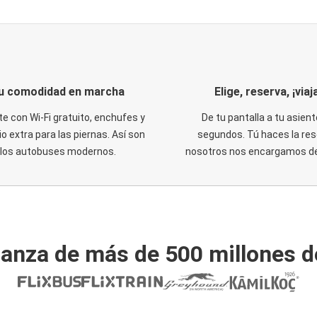
u comodidad en marcha
Elige, reserva, ¡viaja
te con Wi-Fi gratuito, enchufes y
De tu pantalla a tu asient
o extra para las piernas. Así son
segundos. Tú haces la res
los autobuses modernos.
nosotros nos encargamos del
ianza de más de 500 millones d