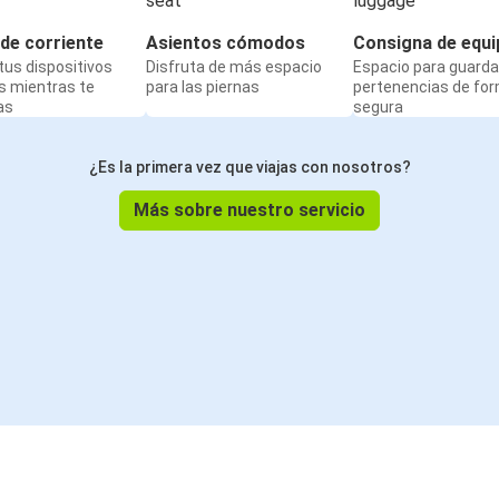
de corriente
Asientos cómodos
Consigna de equi
us dispositivos
Disfruta de más espacio
Espacio para guarda
s mientras te
para las piernas
pertenencias de fo
as
segura
¿Es la primera vez que viajas con nosotros?
Más sobre nuestro servicio