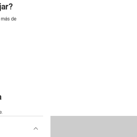
jar?
n más de
a
e.