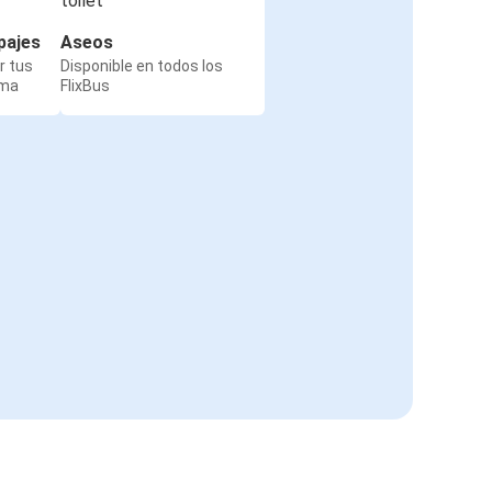
pajes
Aseos
r tus
Disponible en todos los
rma
FlixBus