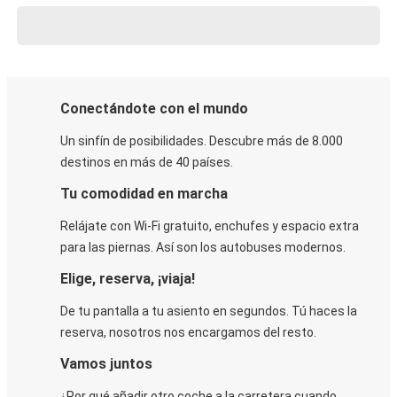
Conectándote con el mundo
Un sinfín de posibilidades. Descubre más de 8.000
destinos en más de 40 países.
Tu comodidad en marcha
Relájate con Wi-Fi gratuito, enchufes y espacio extra
para las piernas. Así son los autobuses modernos.
Elige, reserva, ¡viaja!
De tu pantalla a tu asiento en segundos. Tú haces la
reserva, nosotros nos encargamos del resto.
Vamos juntos
¿Por qué añadir otro coche a la carretera cuando